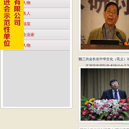
·
年度人物
·
文化名人
·
行业精英
·
知名企业家
·
商会人物
魏三兴会长在中华文化（巩义）
五届宋学国际学术研讨会主